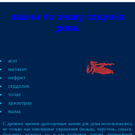
камни по знаку зодиака
дева
агат
малахит
нефрит
сердолик
топаз
хризопраз
яшма
С древних времен драгоценные камни для девы использовались
не только как ювелирные укpашения (кольца, перстень, серьги,
браслеты, кулоны), но и как талисман, амулет, пpиносящий