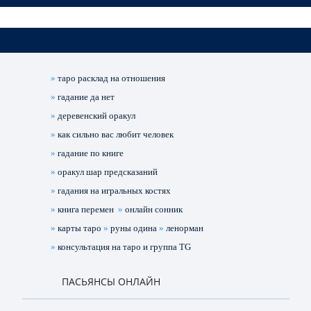
»
таро расклад на отношения
»
гадание да нет
»
деревенский оракул
»
как сильно вас любит человек
»
гадание по книге
»
оракул шар предсказаний
»
гадания на игральных костях
»
книга перемен
»
онлайн сонник
»
карты таро
»
руны одина
»
ленорман
»
консультация на таро и группа TG
ПАСЬЯНСЫ ОНЛАЙН