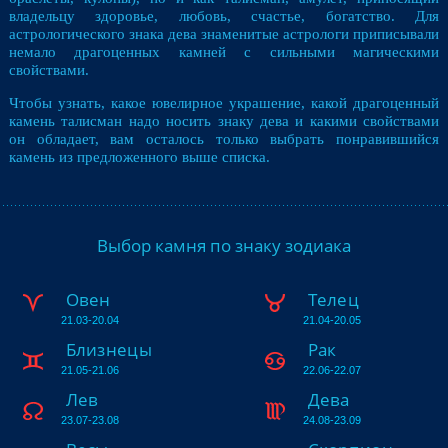
владельцу здоpовье, любовь, счастье, богатство. Для
астрологического знака дева знаменитые астрологи приписывали
немало драгоценных камней с сильными магическими
свойствами.
Чтобы узнать, какое ювелирное украшение, какой драгоценный
камень талисман надо носить знаку дева и какими свойствами
он обладает, вам осталось только выбрать понравившийся
камень из предложенного выше списка.
Выбор камня по знаку зодиака
Овен
Телец
21.03-20.04
21.04-20.05
Близнецы
Рак
21.05-21.06
22.06-22.07
Лев
Дева
23.07-23.08
24.08-23.09