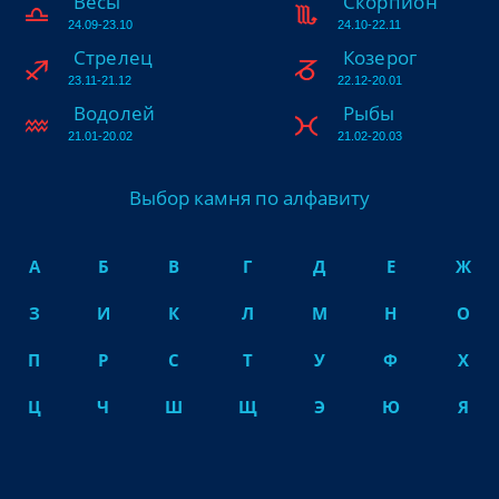
Весы
Скорпион
24.09-23.10
24.10-22.11
Стрелец
Козерог
23.11-21.12
22.12-20.01
Водолей
Рыбы
21.01-20.02
21.02-20.03
Выбор камня по алфавиту
А
Б
В
Г
Д
Е
Ж
З
И
К
Л
М
Н
О
П
Р
С
Т
У
Ф
Х
Ц
Ч
Ш
Щ
Э
Ю
Я