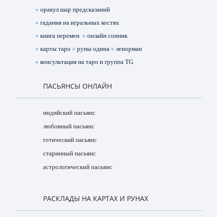
»
оракул шар предсказаний
»
гадания на игральных костях
»
книга перемен
»
онлайн сонник
»
карты таро
»
руны одина
»
ленорман
»
консультация на таро и группа TG
ПАСЬЯНСЫ ОНЛАЙН
индийский пасьянс
любовный пасьянс
готический пасьянс
старинный пасьянс
астрологический пасьянс
РАСКЛАДЫ НА КАРТАХ И РУНАХ