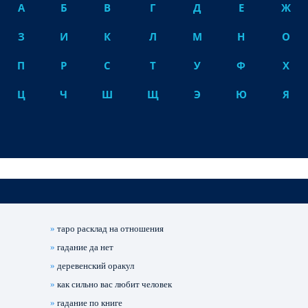
А
Б
В
Г
Д
Е
Ж
З
И
К
Л
М
Н
О
П
Р
С
Т
У
Ф
Х
Ц
Ч
Ш
Щ
Э
Ю
Я
»
таро расклад на отношения
»
гадание да нет
»
деревенский оракул
»
как сильно вас любит человек
»
гадание по книге