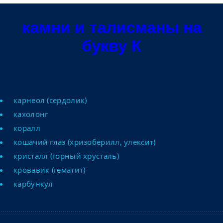
камни и талисманы на
букву К
карнеол (сердолик)
кахолонг
коралл
кошачий глаз (хризоберилл, улексит)
кристалл (горный хрусталь)
кровавик (гематит)
карбункул