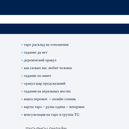
»
таро расклад на отношения
»
гадание да нет
»
деревенский оракул
»
как сильно вас любит человек
»
гадание по книге
»
оракул шар предсказаний
»
гадания на игральных костях
»
книга перемен
»
онлайн сонник
»
карты таро
»
руны одина
»
ленорман
»
консультация на таро и группа TG
ПАСЬЯНСЫ ОНЛАЙН