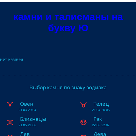
камни и талисманы на
букву Ю
нет камней
Выбор камня по знаку зодиака
Овен
Телец
21.03-20.04
21.04-20.05
Близнецы
Рак
21.05-21.06
22.06-22.07
Лев
Дева