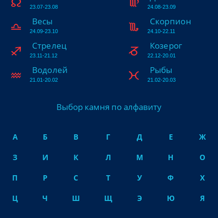
23.07-23.08
24.08-23.09
Весы
Скорпион
24.09-23.10
24.10-22.11
Стрелец
Козерог
23.11-21.12
22.12-20.01
Водолей
Рыбы
21.01-20.02
21.02-20.03
Выбор камня по алфавиту
А
Б
В
Г
Д
Е
Ж
З
И
К
Л
М
Н
О
П
Р
С
Т
У
Ф
Х
Ц
Ч
Ш
Щ
Э
Ю
Я