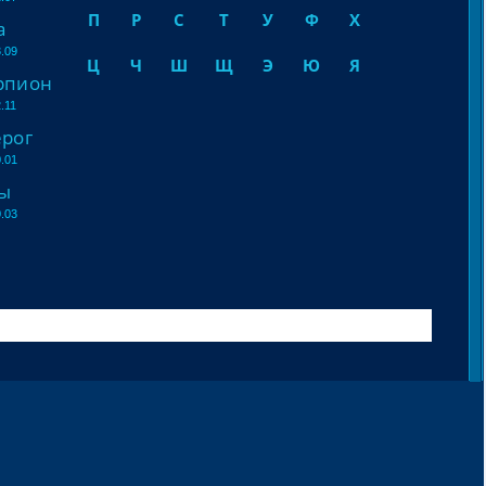
П
Р
С
Т
У
Ф
Х
а
.09
Ц
Ч
Ш
Щ
Э
Ю
Я
рпион
.11
ерог
.01
ы
.03