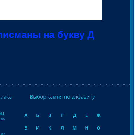
лисманы на букву Д
диака
Выбор камня по алфавиту
ец
А
Б
В
Г
Д
Е
Ж
.05
З
И
К
Л
М
Н
О
.07