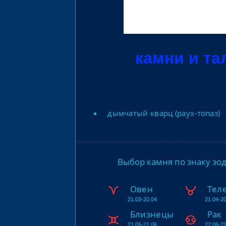
камни и та
дымчатый кварц (раух-топаз)
Выбор камня по знаку зо
Овен
Тел
21.03-20.04
21.04-20
Близнецы
Рак
21.05-21.06
22.06-22