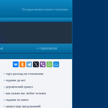
·
Полудрагоценные камни и талисманы
·
ьи
гороскопы
»
таро расклад на отношения
»
гадание да нет
»
деревенский оракул
»
как сильно вас любит человек
»
гадание по книге
»
оракул шар предсказаний