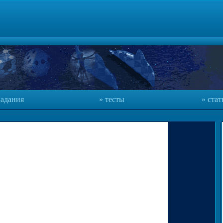
адания
тесты
стат