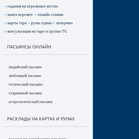
»
гадания на игральных костях
»
книга перемен
»
онлайн сонник
»
карты таро
»
руны одина
»
ленорман
»
консультация на таро и группа TG
ПАСЬЯНСЫ ОНЛАЙН
индийский пасьянс
любовный пасьянс
готический пасьянс
старинный пасьянс
астрологический пасьянс
РАСКЛАДЫ НА КАРТАХ И РУНАХ
гадание по одной карте или руне