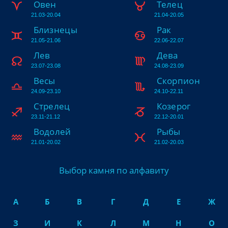
Овен
Телец
21.03-20.04
21.04-20.05
Близнецы
Рак
21.05-21.06
22.06-22.07
Лев
Дева
23.07-23.08
24.08-23.09
Весы
Скорпион
24.09-23.10
24.10-22.11
Стрелец
Козерог
23.11-21.12
22.12-20.01
Водолей
Рыбы
21.01-20.02
21.02-20.03
Выбор камня по алфавиту
А
Б
В
Г
Д
Е
Ж
З
И
К
Л
М
Н
О