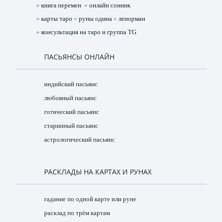
»
книга перемен
»
онлайн сонник
»
карты таро
»
руны одина
»
ленорман
»
консультация на таро и группа TG
ПАСЬЯНСЫ ОНЛАЙН
индийский пасьянс
любовный пасьянс
готический пасьянс
старинный пасьянс
астрологический пасьянс
РАСКЛАДЫ НА КАРТАХ И РУНАХ
гадание по одной карте или руне
расклад по трём картам