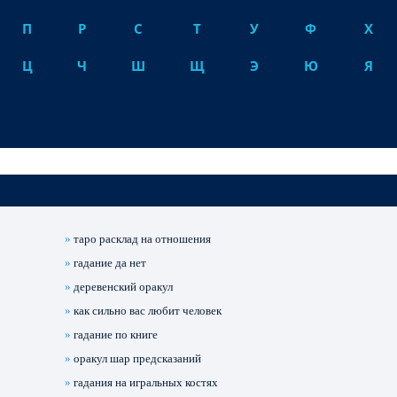
П
Р
С
Т
У
Ф
Х
Ц
Ч
Ш
Щ
Э
Ю
Я
»
таро расклад на отношения
»
гадание да нет
»
деревенский оракул
»
как сильно вас любит человек
»
гадание по книге
»
оракул шар предсказаний
»
гадания на игральных костях