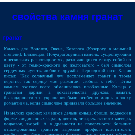
свойства камня гранат
гранат
Камень для Водолея, Овена, Козерога (Козерогу в меньшей
степени), Близнецов. Полудрагоценный камень, существующий
в нескольких разновидностях, различающихся между собой по
цвету - от темно-красного до желтоватого - был символом
сердечных чувств, любви и дружбы. Персидский поэт Хафия
писал: "Как солнечный луч воспламеняет гранат в твоем
перстне, так сердце мое разжигает любовь к тебе". Этим
камнем охотнее всего обменивались влюбленные. Кольца с
гранатом дарили в доказательства дружбы, памяти,
благодарности эти украшения были особенно модны в эпоху
романтизма, когда символике придавали большое значение.
Из мелких красных камешков делали кольца, броши, подвески в
форме соединенных сердец, цветов, четырехлистного клевера,
подковок, якорей. А в древности на поверхности больших
отшлифованных гранатов вырезали профили властителей,
изображения богов, портреты близких - это те геммы, обычно