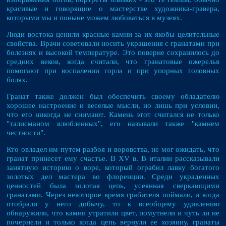
красивые и говорящие о мастерстве художника-гравера,
которыми мы и поныне можем любоваться в музеях.
Люди востока ценили красные камни за их якобы целительные
свойства. Врачи советовали носить украшения с гранатами при
болезнях и высокой температуре. Это поверие сохранилось до
средних веков, когда считали, что гранатовые ожерелья
помогают при воспалении горла и при упорных головных
болях.
Гранат также должен был обеспечить своему обладателю
хорошее настроение и веселые мысли, но лишь при условии,
что его никогда не снимают. Камень этот считался не только
"талисманом влюбленных", его называли также "камнем
честности".
Кто овладел им путем разбоя и воровства, не мог ожидать, что
гранат принесет ему счастье. В XV в. В италии рассказывали
занятную историю о воре, который ограбил лавку богатого
золотых дел мастера во флоренции. Среди украденных
ценностей была золотая цепь, усеянная сверкающими
гранатами. Через некоторое время грабителя поймали, и когда
отобрали у него добычу, то к всеобщему удивлению
обнаружили, что камни утратили цвет, помутнели и чуть ли не
почернели и только когда цепь вернули ее хозяину, гранаты