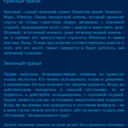
Красный гранат
Красный - самый типичный гранат. Наиболее яркий. Планеты -
Марс, Юпитер. Очень интересный камень, который приносит
счасть не только страстным людям, активным, с огромной
отдачей, вкладыванием всего себя с жаром в какое-либо дело.
Игривый, эстетичный немного даже легкомысленный камень -
но в глубине его присутствует строгость Юпитера и живая
мистика Луны. Только при наличии соответствующих качеств у
того, кто его носит, гранат зарядится и будет работать, как
любовный талисман.
Зеленый гранат
Людям энертным, безинициативным, ленивым он приносит
только несчастье. Его можно использовать только в динамике,
в напряжении. Он вам поможет эту энергии удержать. Когда вы
действительно находитесь в тяжелой обстановке, то не
теряйтесь, а действуйте холоднокровно, с огромной отдачей.
Гранат является для вас источником энергетической подпитки.
Когда же вы ленивы или находитесь в состоянии комфорта - ни
в коем случае нельзя носить гранат, ибо он может создать вам
обстановку "эмоционального зуда".
Долгое ношение граната на руке делает бесстрашного человека