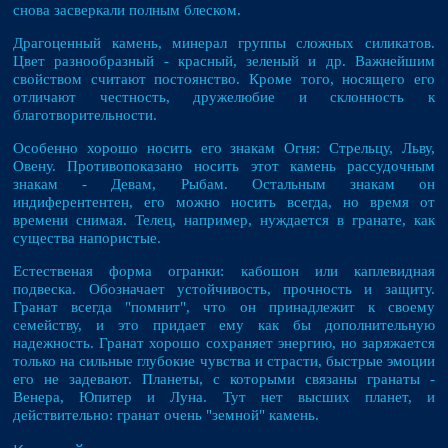
снова засверкали полным блеском.
Драгоценный камень, минерал группы сложных силикатов.
Цвет разнообразный - красный, зеленый и др. Важнейшим
свойством считают постоянство. Кроме того, носящего его
отличают честность, дружелюбие и склонность к
благотворительности.
Особенно хорошо носить его знакам Огня: Стрельцу, Льву,
Овену. Противопоказано носить этот камень рассудочным
знакам - Девам, Рыбам. Остальным знакам он
индиферентентен, его можно носить всегда, но время от
времени снимая. Телец, например, нуждается в гранате, как
существа напористые.
Естественая форма огранки: кабошон или каплевидная
подвеска. Обозначает устойчивость, прочность и защиту.
Гранат всегда "помнит", что он принадлежит к своему
семейству, и это придает ему как бы дополнительную
надежность. Гранат хорошо сохраняет энергию, но заряжается
только на сильные глубокие чувства и страсти, быстрые эмоции
его не задевают. Планеты, с которыми связаны гранаты -
Венера, Юпитер и Луна. Тут нет высших планет, и
действительно: гранат очень "земной" камень.