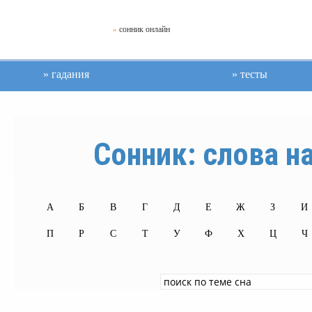
сонник онлайн
»
гадания
тесты
Сонник: слова на
А
Б
В
Г
Д
Е
Ж
З
И
П
Р
С
Т
У
Ф
Х
Ц
Ч