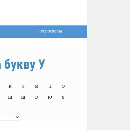
гороскопы
 букву У
К
Л
М
Н
О
Ш
Щ
Э
Ю
Я