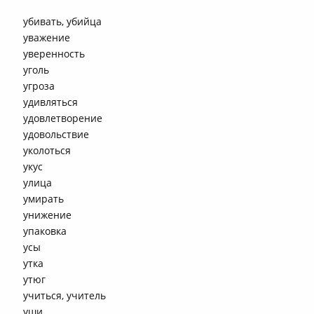
убивать, убийца
уважение
уверенность
уголь
угроза
удивляться
удовлетворение
удовольствие
уколоться
укус
улица
умирать
унижение
упаковка
усы
утка
утюг
учиться, учитель
уши