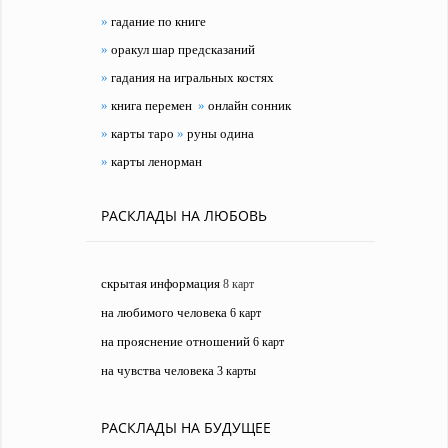
»
гадание по книге
»
оракул шар предсказаний
»
гадания на игральных костях
»
книга перемен
»
онлайн сонник
»
карты таро
»
руны одина
»
карты ленорман
РАСКЛАДЫ НА ЛЮБОВЬ
скрытая информация
8 карт
на любимого человека
6 карт
на прояснение отношений
6 карт
на чувства человека
3 карты
РАСКЛАДЫ НА БУДУЩЕЕ