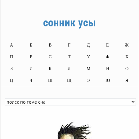
сонник усы
А
Б
В
Г
Д
Е
Ж
П
Р
С
Т
У
Ф
Х
З
И
К
Л
М
Н
О
Ц
Ч
Ш
Щ
Э
Ю
Я