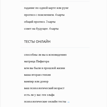
гадание по одной карте или руне
прогноз с пояснением
. 4 карты
общий прогноз
. 3 карты
совет на будущее
. 4 карты
ТЕСТЫ ОНЛАЙН
способны ли вы к ясновидению
матрица Пифагора
кем вы были в прошлой жизни
ваша вторая стихия
вампир или донор
ваш психологический возраст
есть ли у вас ген эльфа
психологические онлайн тесты
→