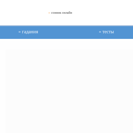
»
сонник онлайн
гадания
тесты