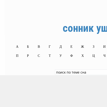
сонник у
А
Б
В
Г
Д
Е
Ж
З
И
П
Р
С
Т
У
Ф
Х
Ц
Ч