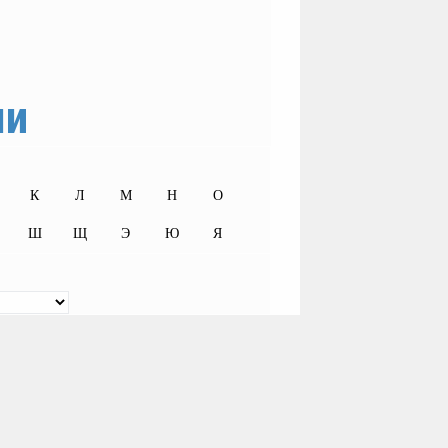
ши
К
Л
М
Н
О
Ш
Щ
Э
Ю
Я