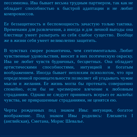
пессимизма. Ива бывает весьма трудным партнером, так как не
обладает способностью к быстрой адаптации и не любит
компромиссов.
Ее беззащитность и беспомощность зачастую только тактика.
Временами для развлечения, а иногда и для личной выгоды она
блестяще умеет разыграть из себя слабое существо. Вообще
же в жизни себя умеет великолепно защитить.
В чувствах скорее романтична, чем сентиментальна. Любит
чувственные удовольствия, вносит в них поэтическую окраску.
Ива не любит чувств будничных, бесцветных. Она обладает
артистическими способностями, интуицией и богатым
воображением. Иногда бывает неплохим психологом, что при
определенной проницательности позволяет ей угадывать чужие
мысли и желания. Ее жизнь могла бы протекать совершенно
спокойно, если бы не чрезмерное влечение к любовным
страданиям. Однако не следует принимать всерьез ее жалобы:
чувства, не прикрашенные страданиями, не ценятся ею.
Черты рожденных под знаком Ивы: интуиция, богатое
воображение. Под знаком Ивы родились: Елизавета I
(английская), Сметана, Морис Шевалье.