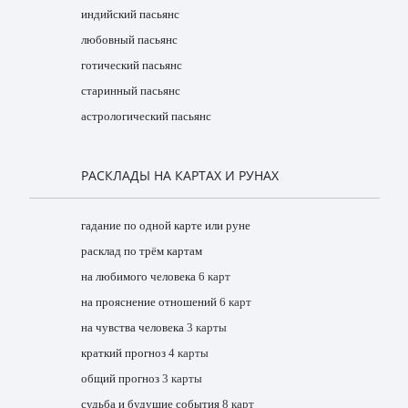
индийский пасьянс
любовный пасьянс
готический пасьянс
старинный пасьянс
астрологический пасьянс
РАСКЛАДЫ НА КАРТАХ И РУНАХ
гадание по одной карте или руне
расклад по трём картам
на любимого человека
6 карт
на прояснение отношений
6 карт
на чувства человека
3 карты
краткий прогноз
4 карты
общий прогноз
3 карты
судьба и будущие события
8 карт