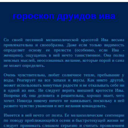
гороскоп друидов ива
Со своей песенной меланхолической красотой Ива весьма
привлекательна и своеобразна. Даже если только видимость
определяет основу ее прелести (особенно, если Ива -
женщина), ощущаешь в ней нечто таинственное. Она полна
неясных мыслей, неосознанных желание, которые порой и сама
не может определить.
Очень чувствительна, любит солнечное тепло, пребывание у
воды. Реагирует на все запахи и вкусы. Как никто другой,
может использовать минутные радости и не отказывать себе ни
в одной из них. Не следует верить внешней кротости Ивы.
Вопреки ей, она деловита и решительна, хорошо знает, чего
хочет. Никогда никому ничего не навязывает, поскольку в ней
развито чувство уважения и нет желания командовать.
Имеется в ней нечто от поэта. Ее меланхолические сентенции
по поводу приближающейся осени и быстротекущей жизни не
следует принимать слишком серьезно и считать проявлением