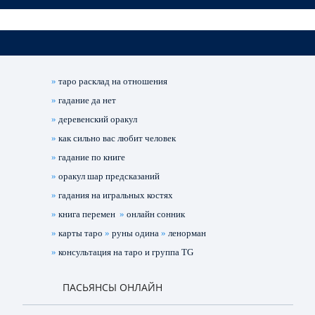
»
таро расклад на отношения
»
гадание да нет
»
деревенский оракул
»
как сильно вас любит человек
»
гадание по книге
»
оракул шар предсказаний
»
гадания на игральных костях
»
книга перемен
»
онлайн сонник
»
карты таро
»
руны одина
»
ленорман
»
консультация на таро и группа TG
ПАСЬЯНСЫ ОНЛАЙН