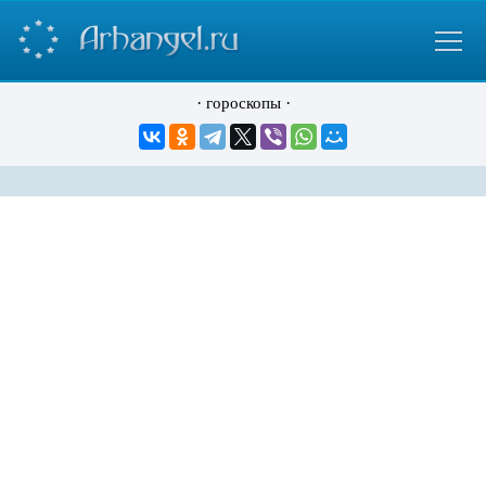
·
·
гороскопы