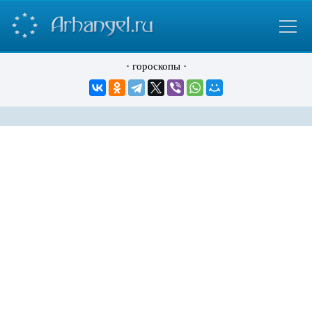
·
·
гороскопы