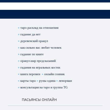
»
таро расклад на отношения
»
гадание да нет
»
деревенский оракул
»
как сильно вас любит человек
»
гадание по книге
»
оракул шар предсказаний
»
гадания на игральных костях
»
книга перемен
»
онлайн сонник
»
карты таро
»
руны одина
»
ленорман
»
консультация на таро и группа TG
ПАСЬЯНСЫ ОНЛАЙН