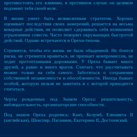
противостоять его влиянию, в противном случае он целиком
подчинит тебя своей воле.
В жизни умеет быть великолепным стратегом. Хорошо
оценивает последствия своих намерений, решается на весьма
коварные действия, не позволяет сдерживать себя излишними
угрызениями совести. Часто покоряет окружающих быстротой
действий. Однако встречаются и Орехи-тихони.
Стремится, чтобы его жизнь не была обыденной. Не боится
риска, не стремится нравиться, не признает компромиссов, не
ходит протоптанными дорожками. У Ореха бывает много
друзей, а равно и много врагов. Считает, что рассчитывать
можно только на себя самого. Заботиться о сохранении
собственной независимости и обособленности. Иногда бывает
особой, которую нельзя не заметить и с которой приходится
считаться.
Черты рожденных под Знаком Ореха: решительность,
наблюдательность, организаторские способности.
Под знаком Ореха родились: Кант, Колумб, Елизавета II
(английская), Шекспир, Паганини, Екатерина II, Достоевский.