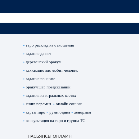
»
таро расклад на отношения
»
гадание да нет
»
деревенский оракул
»
как сильно вас любит человек
»
гадание по книге
»
оракул шар предсказаний
»
гадания на игральных костях
»
книга перемен
»
онлайн сонник
»
карты таро
»
руны одина
»
ленорман
»
консультация на таро и группа TG
ПАСЬЯНСЫ ОНЛАЙН