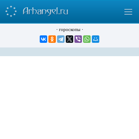
·
·
гороскопы