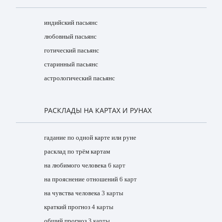
индийский пасьянс
любовный пасьянс
готический пасьянс
старинный пасьянс
астрологический пасьянс
РАСКЛАДЫ НА КАРТАХ И РУНАХ
гадание по одной карте или руне
расклад по трём картам
на любимого человека
6 карт
на прояснение отношений
6 карт
на чувства человека
3 карты
краткий прогноз
4 карты
общий прогноз
3 карты