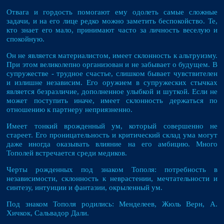
Отвага и гордость помогают ему одолеть самые сложные
задачи, и на его лице редко можно заметить беспокойство. Те,
кто знает его мало, принимают часто за личность веселую и
спокойную.
Он не является материалистом, имеет склонность к альтруизму.
При этом великолепно организован и не забывает о будущем. В
супружестве - трудное счастье, слишком бывает чувствителен
и излишне независим. Его оружием в супружеских стычках
является безразличие, дополненное улыбкой и шуткой. Если не
может поступить иначе, имеет склонность держаться по
отношению к партнеру неприязненно.
Имеет тонкий врожденный ум, который совершенно не
стареет. Его проницательность и критический склад ума могут
даже иногда оказывать влияние на его амбицию. Много
Тополей встречается среди медиков.
Черты рожденных под знаком Тополя: потребность в
независимости, склонность к неврастении, мечтательности и
синтезу, интуиции и фантазии, окрыленный ум.
Под знаком Тополя родились: Менделеев, Жюль Верн, А.
Хичкок, Сальвадор Дали.