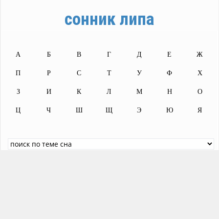
сонник липа
А
Б
В
Г
Д
Е
Ж
П
Р
С
Т
У
Ф
Х
З
И
К
Л
М
Н
О
Ц
Ч
Ш
Щ
Э
Ю
Я