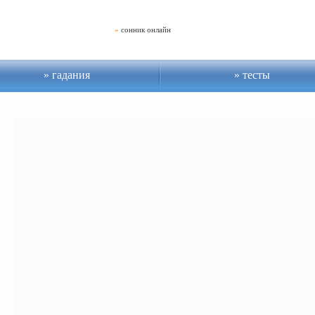
»
сонник онлайн
гадания
тесты