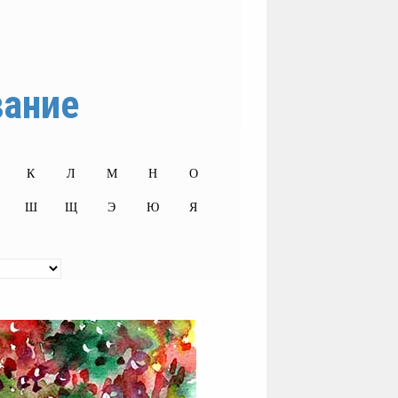
вание
К
Л
М
Н
О
Ш
Щ
Э
Ю
Я