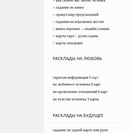
»
как сильно вас любит человек
»
гадание по книге
»
оракул шар предсказаний
»
гадания на игральных костях
»
книга перемен
»
онлайн сонник
»
карты таро
»
руны одина
»
карты ленорман
РАСКЛАДЫ НА ЛЮБОВЬ
скрытая информация
8 карт
на любимого человека
6 карт
на прояснение отношений
6 карт
на чувства человека
3 карты
РАСКЛАДЫ НА БУДУЩЕЕ
гадание по одной карте или руне