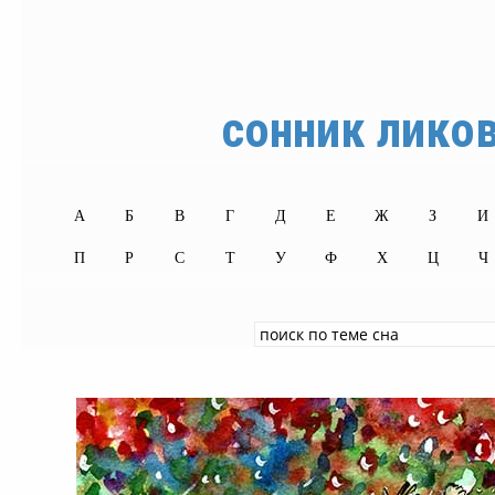
сонник лико
А
Б
В
Г
Д
Е
Ж
З
И
П
Р
С
Т
У
Ф
Х
Ц
Ч