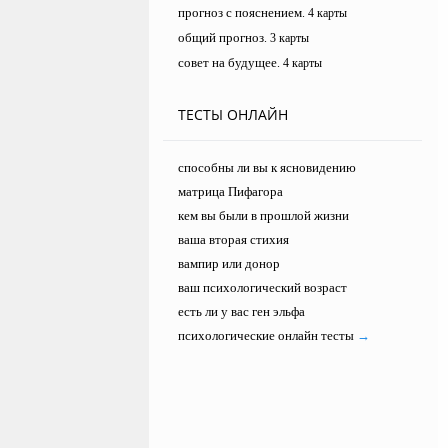
прогноз с пояснением
. 4 карты
общий прогноз
. 3 карты
совет на будущее
. 4 карты
ТЕСТЫ ОНЛАЙН
способны ли вы к ясновидению
матрица Пифагора
кем вы были в прошлой жизни
ваша вторая стихия
вампир или донор
ваш психологический возраст
есть ли у вас ген эльфа
психологические онлайн тесты
→