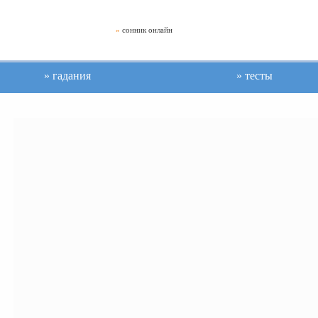
»
сонник онлайн
гадания
тесты