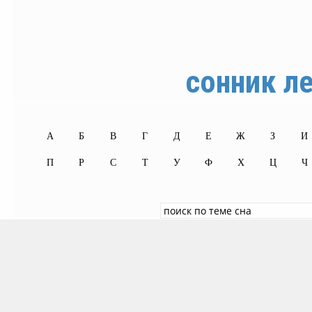
сонник л
А
Б
В
Г
Д
Е
Ж
З
И
П
Р
С
Т
У
Ф
Х
Ц
Ч