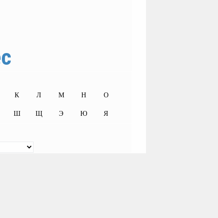
ес
К
Л
М
Н
О
Ш
Щ
Э
Ю
Я