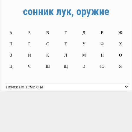
сонник лук, оружие
А
Б
В
Г
Д
Е
Ж
П
Р
С
Т
У
Ф
Х
З
И
К
Л
М
Н
О
Ц
Ч
Ш
Щ
Э
Ю
Я