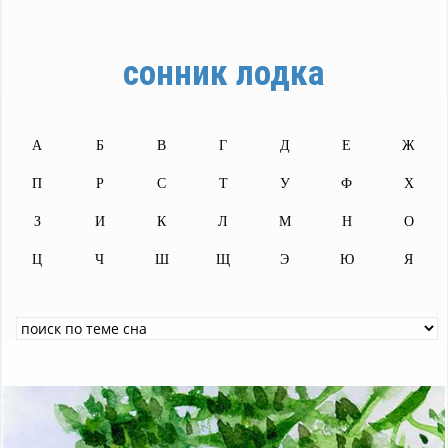
сонник лодка
А
Б
В
Г
Д
Е
Ж
П
Р
С
Т
У
Ф
Х
З
И
К
Л
М
Н
О
Ц
Ч
Ш
Щ
Э
Ю
Я