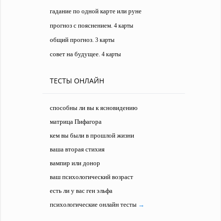
гадание по одной карте или руне
прогноз с пояснением
. 4 карты
общий прогноз
. 3 карты
совет на будущее
. 4 карты
ТЕСТЫ ОНЛАЙН
способны ли вы к ясновидению
матрица Пифагора
кем вы были в прошлой жизни
ваша вторая стихия
вампир или донор
ваш психологический возраст
есть ли у вас ген эльфа
психологические онлайн тесты
→