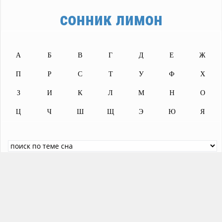
сонник лимон
А
Б
В
Г
Д
Е
Ж
П
Р
С
Т
У
Ф
Х
З
И
К
Л
М
Н
О
Ц
Ч
Ш
Щ
Э
Ю
Я