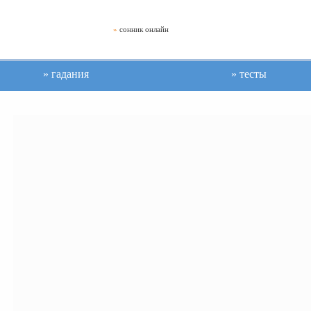
»
сонник онлайн
гадания
тесты