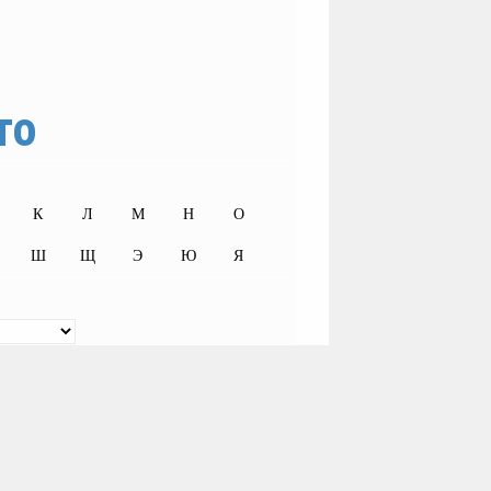
то
К
Л
М
Н
О
Ш
Щ
Э
Ю
Я