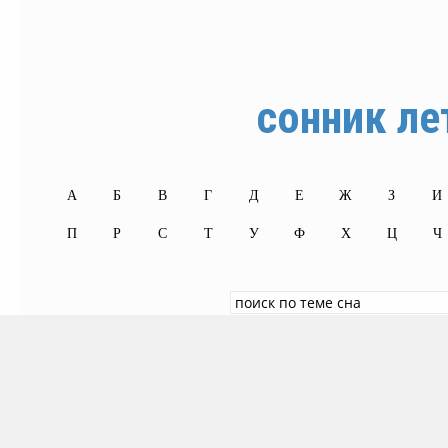
сонник ле
А
Б
В
Г
Д
Е
Ж
З
И
П
Р
С
Т
У
Ф
Х
Ц
Ч