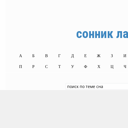
сонник л
А
Б
В
Г
Д
Е
Ж
З
И
П
Р
С
Т
У
Ф
Х
Ц
Ч