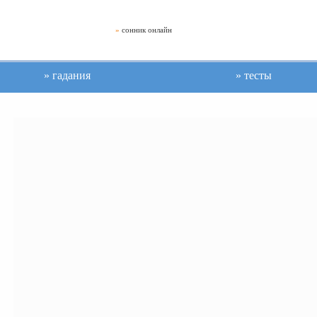
»
сонник онлайн
гадания
тесты