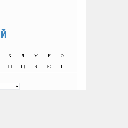
ай
К
Л
М
Н
О
Ш
Щ
Э
Ю
Я