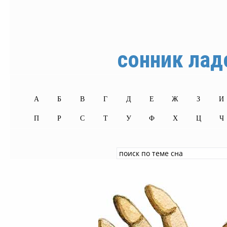
сонник лад
А
Б
В
Г
Д
Е
Ж
З
И
П
Р
С
Т
У
Ф
Х
Ц
Ч