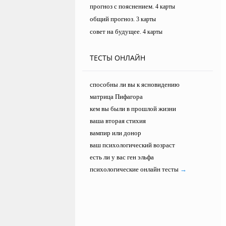
прогноз с пояснением
. 4 карты
общий прогноз
. 3 карты
совет на будущее
. 4 карты
ТЕСТЫ ОНЛАЙН
способны ли вы к ясновидению
матрица Пифагора
кем вы были в прошлой жизни
ваша вторая стихия
вампир или донор
ваш психологический возраст
есть ли у вас ген эльфа
психологические онлайн тесты
→