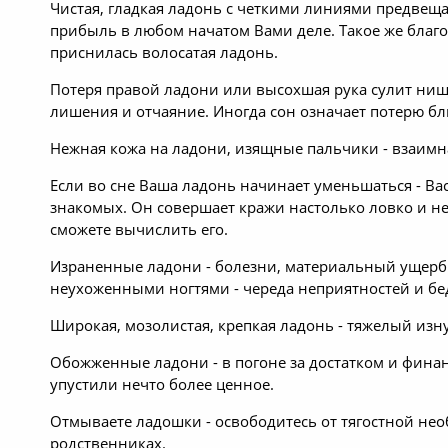
Чистая, гладкая ладонь с четкими линиями предвещ
прибыль в любом начатом Вами деле. Такое же благо
приснилась волосатая ладонь.
Потеря правой ладони или высохшая рука сулит нище
лишения и отчаяние. Иногда сон означает потерю бли
Нежная кожа на ладони, изящные пальчики - взаимн
Если во сне Ваша ладонь начинает уменьшаться - Ва
знакомых. Он совершает кражи настолько ловко и не
сможете вычислить его.
Израненные ладони - болезни, материальный ущерб 
неухоженными ногтями - череда неприятностей и бе
Широкая, мозолистая, крепкая ладонь - тяжелый изн
Обожженные ладони - в погоне за достатком и фина
упустили нечто более ценное.
Отмываете ладошки - освободитесь от тягостной нео
родственниках.