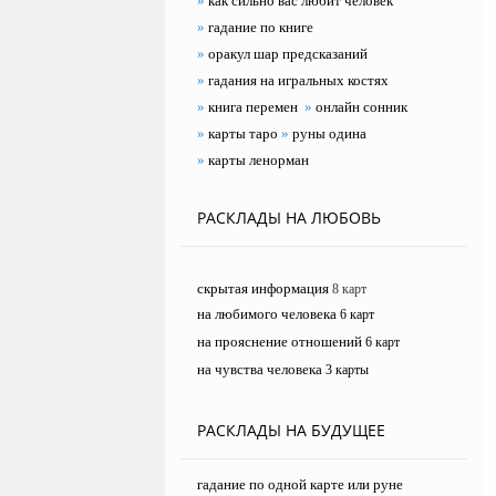
»
как сильно вас любит человек
»
гадание по книге
»
оракул шар предсказаний
»
гадания на игральных костях
»
книга перемен
»
онлайн сонник
»
карты таро
»
руны одина
»
карты ленорман
РАСКЛАДЫ НА ЛЮБОВЬ
скрытая информация
8 карт
на любимого человека
6 карт
на прояснение отношений
6 карт
на чувства человека
3 карты
РАСКЛАДЫ НА БУДУЩЕЕ
гадание по одной карте или руне