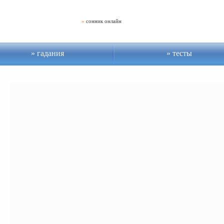
»
сонник онлайн
гадания
тесты