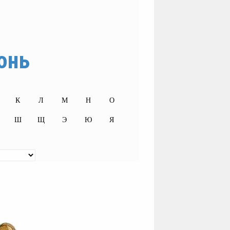
онь
К
Л
М
Н
О
Ш
Щ
Э
Ю
Я