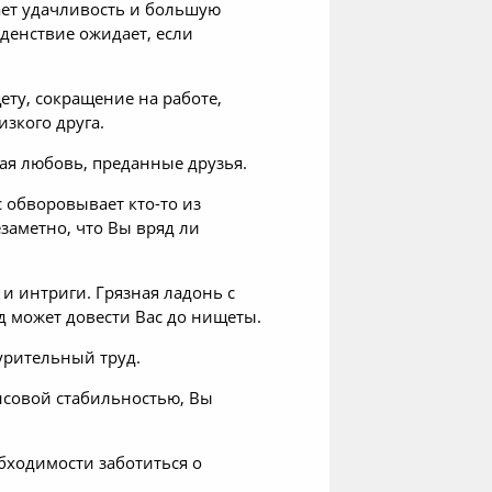
ает удачливость и большую
денствие ожидает, если
ту, сокращение на работе,
зкого друга.
ая любовь, преданные друзья.
с обворовывает кто-то из
заметно, что Вы вряд ли
и интриги. Грязная ладонь с
д может довести Вас до нищеты.
урительный труд.
нсовой стабильностью, Вы
бходимости заботиться о