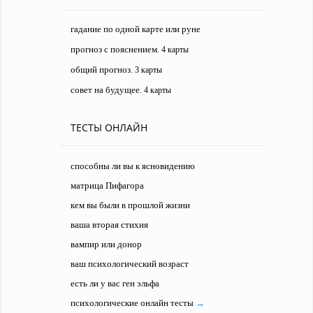
гадание по одной карте или руне
прогноз с пояснением
. 4 карты
общий прогноз
. 3 карты
совет на будущее
. 4 карты
ТЕСТЫ ОНЛАЙН
способны ли вы к ясновидению
матрица Пифагора
кем вы были в прошлой жизни
ваша вторая стихия
вампир или донор
ваш психологический возраст
есть ли у вас ген эльфа
психологические онлайн тесты
→