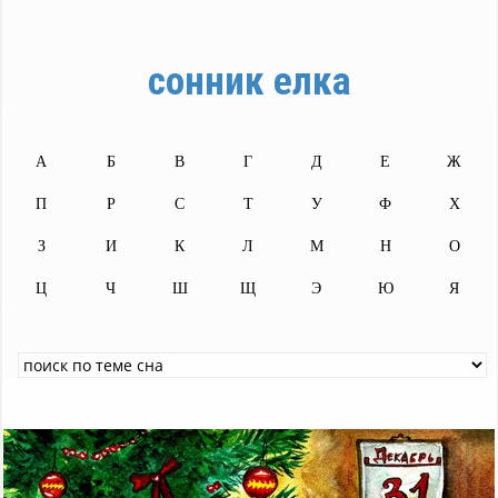
сонник елка
А
Б
В
Г
Д
Е
Ж
П
Р
С
Т
У
Ф
Х
З
И
К
Л
М
Н
О
Ц
Ч
Ш
Щ
Э
Ю
Я