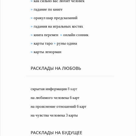
»
как сильно вас любит человек
»
гадание по книге
»
оракул шар предсказаний
»
гадания на игральных костях
»
книга перемен
»
онлайн сонник
»
карты таро
»
руны одина
»
карты ленорман
РАСКЛАДЫ НА ЛЮБОВЬ
скрытая информация
8 карт
на любимого человека
6 карт
на прояснение отношений
6 карт
на чувства человека
3 карты
РАСКЛАДЫ НА БУДУЩЕЕ