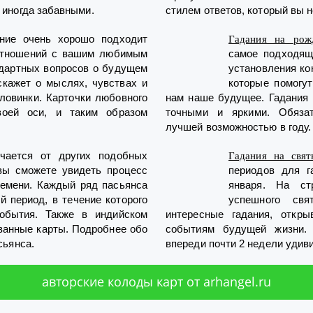
 иногда забавными.
стилем ответов, который вы 
ание очень хорошо подходит
Гадания на рож
отношений с вашим любимым
самое подходящ
дартных вопросов о будущем
установления ко
скажет о мыслях, чувствах и
которые помогут
ловинки. Карточки любовного
нам наше будущее. Гадания 
воей оси, и таким образом
точными и яркими. Обязат
лучшей возможностью в году.
чается от других подобных
Гадания на свят
вы сможете увидеть процесс
периодов для г
ремени. Каждый ряд пасьянса
января. На ст
й период, в течение которого
успешного свя
обытия. Также в индийском
интересные гадания, откр
ванные карты. Подробнее обо
событиям будущей жизни.
сьянса.
впереди почти 2 недели удив
авторские колоды карт от arhangel.ru