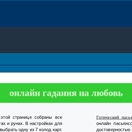
онлайн гадания на любовь
этой странице собраны все
Готический пась
тах и рунах. В настройках для
онлайн пасьянс
выбрать одну из 7 колод карт.
достоверностью