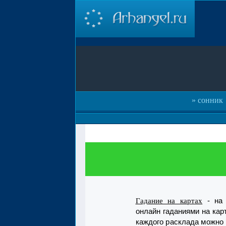
сонник
- на 
Гадание на картах
онлайн гаданиями на кар
каждого расклада можно 