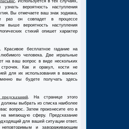
. Используется в тех случаях,
пасьянс
я узнать вероятность наступления
ытия. Вы отмечаете ваш знак зодиака,
 раз он совпадет в процессе
тем выше вероятность наступления
логических стихий опишет характер
. Красивое бесплатное гадание на
любимого человека. Две игральные
ет на ваш вопрос в виде нескольких
 строчек. Как и оракул, кости не
гией для их использования в важных
именно вы будете получать здесь
. На странице этого
предсказаний
 должны выбрать из списка наиболее
вас вопрос. Затем произнесите его в
 на мигающую сферу. Предсказание
одходящий для вашей ситуации ответ.
 неповторимым и завораживающим