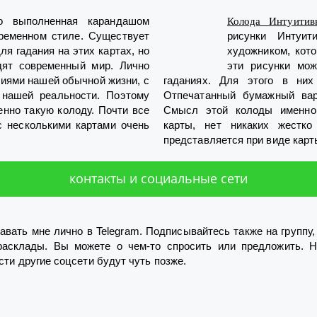
о выполненная карандашом
Колода Интуитив
ременном стиле. Существует
рисунки Интуи
ля гадания на этих картах, но
художником, кот
дят современный мир. Лично
эти рисунки мо
ниями нашей обычной жизни, с
гаданиях. Для этого в них
 нашей реальности. Поэтому
Отпечатанный бумажный вар
нно такую колоду. Почти все
Смысл этой колоды именно
 несколькими картами очень
карты, нет никаких жестко
представляется при виде карты
контакты и социальные сети
авать мне лично в Telegram. Подписывайтесь также на группу
асклады. Вы можете о чем-то спросить или предложить. Н
ти другие соцсети будут чуть позже.