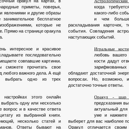
сочный оракул на картах, в
Астрологический 
народные приметы, поверья,
когда требуетс
и явлениями и другие образы
какого-либо соб
е занимательное бесплатное
и чем больше
изображениями, которые не
раскладывания карточек, 
е. Прямо на странице оракула
события. Совпадения астро
а.
наступающих событий.
ень интересное и красивое
Игральные кости
кладываете последовательно
любовь вашего 
вмещаете совпавшие картинки.
кости дадут отв
ы сможете прочитать свое
зарифмованных
д любого важного дела. А ещё
обладают достаточной энер
е выбрать одно из трех
вопросах. Но, возможно, 
достаточно точные ответы.
 настройках этого онлайн
Оракул - шар 
 выбрать одну или несколько
предсказания вы
те вопрос и в качестве ответа
актуальный для 
итату из выбранной книги.
уме и нажмите
моций, несколько статей и
выберет для вас наиболее п
манов. Ответы бывают на
Оракул отличается своим