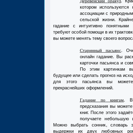
. Кра
Деревенский оракул
котором используются 
ассоциации с природным
сельской жизни. Крайн
гадание с интуитивно понятными 
требуют особой помощи в их трактовк
вы можете менять тему своего вопрос
. Оч
Старинный пасьянс
онлайн гадание. Вы рас
карточки пасьянса и со
По этим картинкам в
будущее или сделать прогноз на исхо
для этого пасьянса вы может
прекраснейших оформлений.
. В
Гадание по книгам
предсказания вы можете
книг. После этого задаё
получаете небольшую ц
Можно выбрать сонник, словарь э
выдержки их двух любовных ро