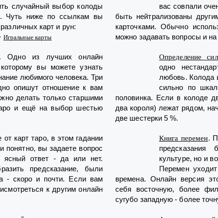
ить случайный выбор колоды
вас совпали оче
а. Чуть ниже по ссылкам вы
быть нейтрализованы други
различных карт и рун:
карточками. Обычно исполь
·
можно задавать вопросы и на
Игральные карты
. Одно из лучших онлайн
Определение си
 которому вы можете узнать
одно нестандар
нание любимого человека. Три
любовь. Колода 
дно опишут отношение к вам
сильно по шка
ожно делать только старшими
половинка. Если в колоде д
таро и ещё на выбор шестью
два короля) лежат рядом, на
.
две шестерки 5 %.
е от карт таро, в этом гадании
. 
Книга перемен
и понятно, вы задаете вопрос
предсказания 
 ясный ответ - да или нет.
культуре, но и в
разить предсказание, были
Перемен уходит
 - скоро и почти. Если вам
времена. Онлайн версия эт
исмотреться к другим онлайн
себя восточную, более фил
сугубо западную - более точн