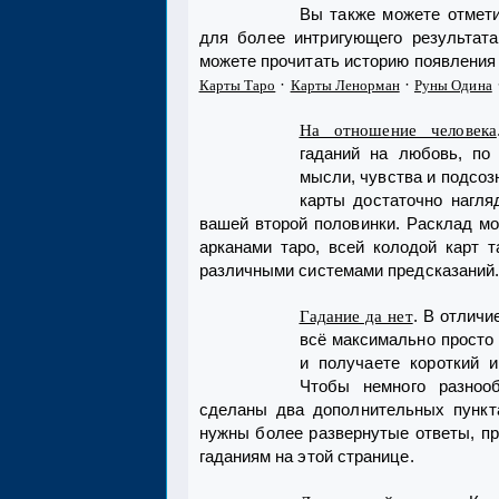
Вы также можете отмет
для более интригующего результат
можете прочитать историю появления 
·
·
Карты Таро
Карты Ленорман
Руны Одина
На отношение человека
гаданий на любовь, по
мысли, чувства и подсоз
карты достаточно нагля
вашей второй половинки. Расклад м
арканами таро, всей колодой карт 
различными системами предсказаний
. В отличи
Гадание да нет
всё максимально просто 
и получаете короткий и
Чтобы немного разнооб
сделаны два дополнительных пункта
нужны более развернутые ответы, пр
гаданиям на этой странице.