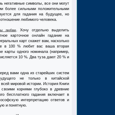
нь негативные символы, все они могут
ми более сильными положительными
зуется для гадания на будущее, но
 отношение любимого человека.
. Хочу отдельно выделить
лы любви
тное карточное онлайн гадание на
игральных карт скажет вам, насколько
ле в 100 % любит вас ваша вторая
ве карты одного номинала (например,
числяется 10 %. Два туза дают 20 % и
Перед вами одна из старейших систем
будущего не только в китайской
о всей мировой истории. История Книги
 своими корнями глубоко в древние
ого бесплатного гадания включает в
ософскую интерпретацию ответов и
ую и понятную.